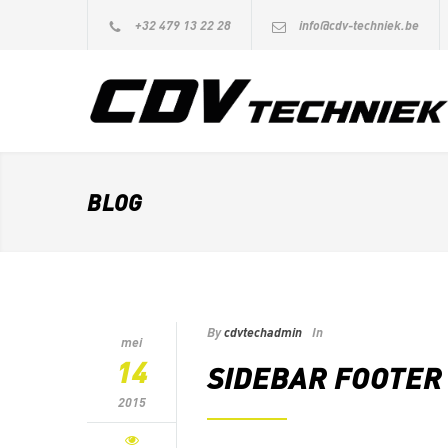
+32 479 13 22 28
info@cdv-techniek.be
BLOG
By
cdvtechadmin
In
mei
14
SIDEBAR FOOTER
2015