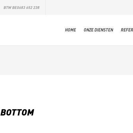
BTW BE0683 652 238
HOME
ONZE DIENSTEN
REFER
 BOTTOM