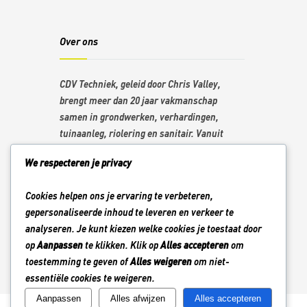
Over ons
CDV Techniek, geleid door Chris Valley,
brengt meer dan 20 jaar vakmanschap
samen in grondwerken, verhardingen,
tuinaanleg, riolering en sanitair. Vanuit
Heers werken we in een ruime regio en
We respecteren je privacy
staan we bekend om duidelijke
communicatie, nette afwerking en
Cookies helpen ons je ervaring te verbeteren,
betrouwbare service.
gepersonaliseerde inhoud te leveren en verkeer te
analyseren. Je kunt kiezen welke cookies je toestaat door
op
Aanpassen
te klikken. Klik op
Alles accepteren
om
toestemming te geven of
Alles weigeren
om niet-
essentiële cookies te weigeren.
Aanpassen
Alles afwijzen
Alles accepteren