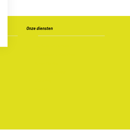
Onze diensten
Opritten en terrassen
Tuinaanleg Tuinhuizen
Grondwerken
Renovatiewerken
Riolering
Sanitair